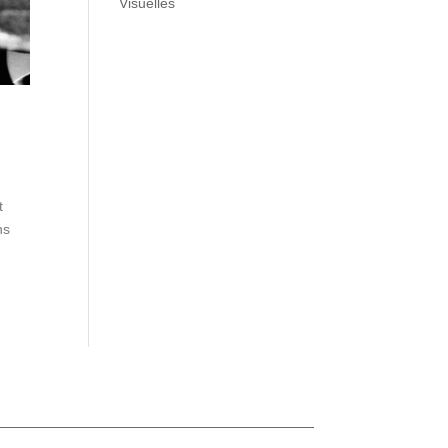
Visuelles
t
ns