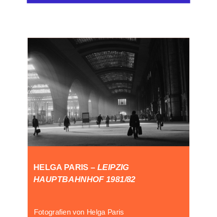
HELGA PARIS –
LEIPZIG
HAUPTBAHNHOF 1981/82
Fotografien von Helga Paris