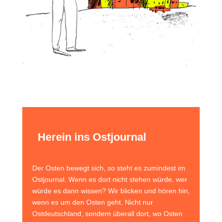
Herein ins Ostjournal
Der Osten bewegt sich, so steht es zumindest im
Ostjournal. Wenn es dort nicht stehen würde, wer
würde es dann wissen? Wir blicken und hören hin,
wenn es um den Osten geht. Nicht nur
Ostdeutschland, sondern überall dort, wo Osten