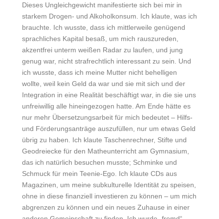
Dieses Ungleichgewicht manifestierte sich bei mir in
starkem Drogen- und Alkoholkonsum. Ich klaute, was ich
brauchte. Ich wusste, dass ich mittlerweile genügend
sprachliches Kapital besaß, um mich rauszureden,
akzentfrei unterm weißen Radar zu laufen, und jung
genug war, nicht strafrechtlich interessant zu sein. Und
ich wusste, dass ich meine Mutter nicht behelligen
wollte, weil kein Geld da war und sie mit sich und der
Integration in eine Realität beschäftigt war, in die sie uns
unfreiwillig alle hineingezogen hatte. Am Ende hätte es
nur mehr Übersetzungsarbeit für mich bedeutet – Hilfs-
und Förderungsanträge auszufüllen, nur um etwas Geld
übrig zu haben. Ich klaute Taschenrechner, Stifte und
Geodreiecke für den Matheunterricht am Gymnasium,
das ich natürlich besuchen musste; Schminke und
Schmuck für mein Teenie-Ego. Ich klaute CDs aus
Magazinen, um meine subkulturelle Identität zu speisen,
ohne in diese finanziell investieren zu können – um mich
abgrenzen zu können und ein neues Zuhause in einer
anderen Gemeinschaft zu finden. Ich wurde „fremd“