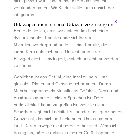
nicht gewollt war – und meine Eltern das schnell
verstanden hatten. Wir Kinder sollten uns unsichtbar
integrieren.
3
Udawaj że mnie nie ma. Udawaj że zniknęłam
Heute denke ich, dass wir einfach das Pech einer
dysfunktionalen Familie ohne sichtbaren
Migrationsvordergrund hatten – eine Familie, die in
ihrem Kern dahinschmolz. Unsichtbar in ihrer
Einzigartigkeit – privilegiert, einfach unsichtbar werden
zu können.
Geblieben ist das Gefühl, eine Insel zu sein – mit
glazialen Rinnen und Gletscherschrammen. Deren
Mehrheitssprache ein Mosaik aus Gefühls-, Denk- und
Ausdruckssprache in vielen Sprachen ist. Deren
Verletzlichkeit kaum zu greifen ist, weil sie nicht in
Scherben liegt, nicht gekittet ist, sondern ein ganz neues
Ganzes ist, das nicht auf bekannten Umlaufbahnen
läuft. Deren Irrwege nicht berechenbar sind. Wenn ich
traurig bin, höre ich Musik in meiner Gefühlssprache