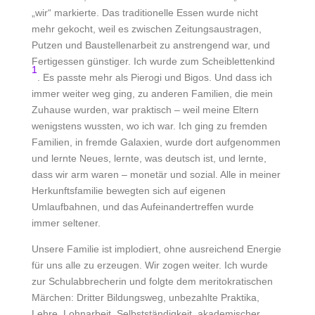
„wir“ markierte. Das traditionelle Essen wurde nicht
mehr gekocht, weil es zwischen Zeitungsaustragen,
Putzen und Baustellenarbeit zu anstrengend war, und
Fertigessen günstiger. Ich wurde zum Scheiblettenkind
1
. Es passte mehr als Pierogi und Bigos. Und dass ich
immer weiter weg ging, zu anderen Familien, die mein
Zuhause wurden, war praktisch – weil meine Eltern
wenigstens wussten, wo ich war. Ich ging zu fremden
Familien, in fremde Galaxien, wurde dort aufgenommen
und lernte Neues, lernte, was deutsch ist, und lernte,
dass wir arm waren – monetär und sozial. Alle in meiner
Herkunftsfamilie bewegten sich auf eigenen
Umlaufbahnen, und das Aufeinandertreffen wurde
immer seltener.
Unsere Familie ist implodiert, ohne ausreichend Energie
für uns alle zu erzeugen. Wir zogen weiter. Ich wurde
zur Schulabbrecherin und folgte dem meritokratischen
Märchen: Dritter Bildungsweg, unbezahlte Praktika,
Lehre, Lohnarbeit, Selbstständigkeit, akademischer