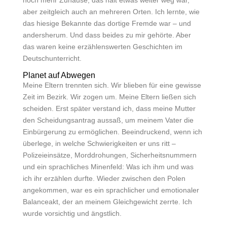
noch mehr Zuhause, das halt etwas weiter weg war,
aber zeitgleich auch an mehreren Orten. Ich lernte, wie
das hiesige Bekannte das dortige Fremde war – und
andersherum. Und dass beides zu mir gehörte. Aber
das waren keine erzählenswerten Geschichten im
Deutschunterricht.
Planet auf Abwegen
Meine Eltern trennten sich. Wir blieben für eine gewisse
Zeit im Bezirk. Wir zogen um. Meine Eltern ließen sich
scheiden. Erst später verstand ich, dass meine Mutter
den Scheidungsantrag aussaß, um meinem Vater die
Einbürgerung zu ermöglichen. Beeindruckend, wenn ich
überlege, in welche Schwierigkeiten er uns ritt –
Polizeieinsätze, Morddrohungen, Sicherheitsnummern
und ein sprachliches Minenfeld: Was ich ihm und was
ich ihr erzählen durfte. Wieder zwischen den Polen
angekommen, war es ein sprachlicher und emotionaler
Balanceakt, der an meinem Gleichgewicht zerrte. Ich
wurde vorsichtig und ängstlich.