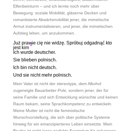
Elfenbeinturm – und ich lernte noch mehr über
Bewegung: soziale Mobilität, gläserne Decken und
romantisierte Abwärtsmobilität jener, die mimetische
Armut instrumentalisieren, und jener, die mimetischen
Aufstieg leben, um anzukommen.
Już prawie cię nie widzę. Spróbuj odgadnąć kto
2
jest kim
Ich wurde deutscher.
Sie blieben polnisch.
Ich bin nicht deutsch.
Und sie nicht mehr polnisch.
Mein Vater ist nicht der stereotype, dem Alkohol
zugeneigte Bauarbeiter-Pole, sondern jener, der für
seine Familie und sich Entwicklung wünschte und keinen
Raum bekam, seine Sprachkompetenz zu entwickeln.
Meine Mutter ist nicht die feministische
Wunschvorstellung, die sich über politische Systeme
hinweg für ein emanzipierteres Leben einsetzte. Mein
Bruder ist nicht jenes perfekte Exemplum für gelungene