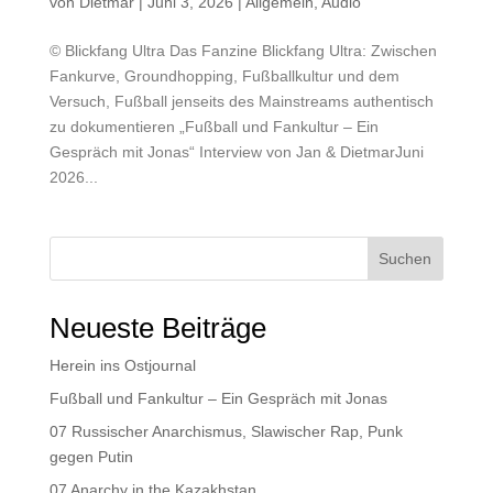
von
Dietmar
|
Juni 3, 2026
|
Allgemein
,
Audio
© Blickfang Ultra Das Fanzine Blickfang Ultra: Zwischen
Fankurve, Groundhopping, Fußballkultur und dem
Versuch, Fußball jenseits des Mainstreams authentisch
zu dokumentieren „Fußball und Fankultur – Ein
Gespräch mit Jonas“ Interview von Jan & DietmarJuni
2026...
Suchen
Neueste Beiträge
Herein ins Ostjournal
Fußball und Fankultur – Ein Gespräch mit Jonas
07 Russischer Anarchismus, Slawischer Rap, Punk
gegen Putin
07 Anarchy in the Kazakhstan