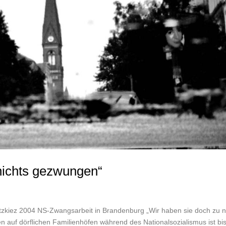
nichts gezwungen“
lwitzkiez 2004 NS-Zwangsarbeit in Brandenburg „Wir haben sie doch zu n
 auf dörflichen Familienhöfen während des Nationalsozialismus ist bi