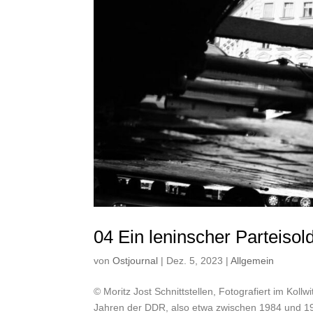
04 Ein leninscher Parteisol
von
Ostjournal
|
Dez. 5, 2023
|
Allgemein
© Moritz Jost Schnittstellen, Fotografiert im Koll
Jahren der DDR, also etwa zwischen 1984 und 199