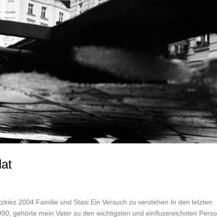
dat
witzkiez 2004 Familie und Stasi Ein Versuch zu verstehen In den letzten
0, gehörte mein Vater zu den wichtigsten und einflussreichsten Pers