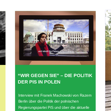
“WIR GEGEN SIE” – DIE POLITIK
DER PIS IN POLEN
Interview mit Franek Machowski von Razem
Berlin über die Politik der polnischen
e
Regierungspartei PiS und über die aktuelle