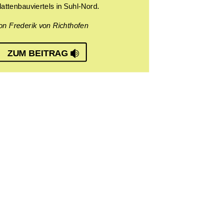
lattenbauviertels in Suhl-Nord.
on Frederik von Richthofen
ZUM BEITRAG