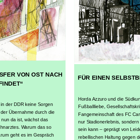
SFER VON OST NACH
FÜR EINEN SELBST
FINDET“
Horda Azzuro und die Südkur
h in der DDR keine Sorgen
Fußballliebe, Gesellschaftsk
 der Übernahme durch die
Fangemeinschaft des FC Carl 
nun da ist, wächst das
nur Stadionerlebnis, sondern
ahnarztes. Warum das so
sein kann – geprägt von Leid
arum geht es im Gespräch
rebellischen Haltung gegen 