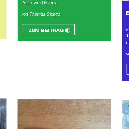
Politik von Razem.
von Thomas Stange
„
ZUM BEITRAG
T
u
v