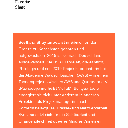
Svetlana Shaytanova
ist in Sibirien an der
Grenze zu Kasachstan geboren und
aufgewachsen. 2015 ist sie nach Deutschland
ausgewandert. Sie ist 30 Jahre alt, cis-lesbisch,
Philologin und seit 2019 Projektkoordinatorin bei
der Akademie Waldschlösschen (AWS) – in einem
Tandemprojekt zwischen AWS und Quarteera e.V.
„Разнообразие heißt Vielfalt“. Bei Quarteera
engagiert sie sich unter anderem in anderen
Projekten als Projektmanagerin, macht
Fördermittelakquise, Presse- und Netzwerkarbeit.
Svetlana setzt sich für die Sichtbarkeit und
Chancengleichheit queerer Mingrant*innen ein.