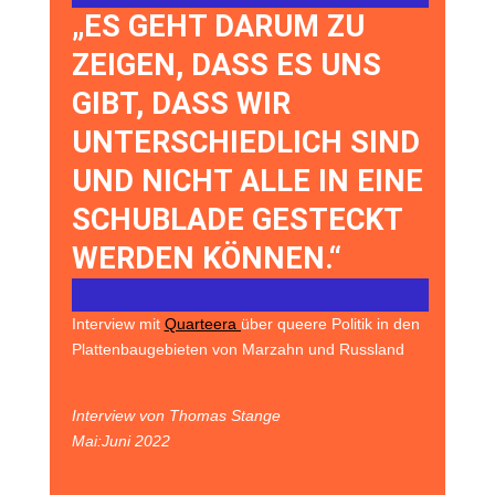
„ES GEHT DARUM ZU
ZEIGEN, DASS ES UNS
GIBT, DASS WIR
UNTERSCHIEDLICH SIND
UND NICHT ALLE IN EINE
SCHUBLADE GESTECKT
WERDEN KÖNNEN.“
Interview mit
Quarteera
über queere Politik in den
Plattenbaugebieten von Marzahn und Russland
Interview von Thomas Stange
Mai:Juni 2022