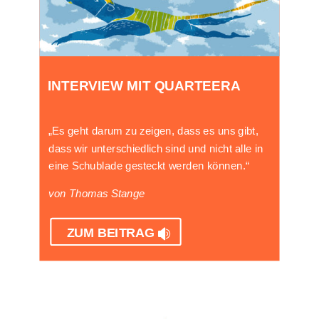
INTERVIEW MIT QUARTEERA
„Es geht darum zu zeigen, dass es uns gibt,
dass wir unterschiedlich sind und nicht alle in
eine Schublade gesteckt werden können.“
von Thomas Stange
ZUM BEITRAG