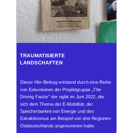
TRAUMATISIERTE
LANDSCHAFTEN
Dieser Hör-Beitrag entstand durch eine Reihe
von Exkursionen der Projektgruppe „The
Driving Factor“ der ngbk im Juni 2022, die
sich dem Thema der E-Mobilität, der
Speicherbarkeit von Energie und des
Extraktivismus am Beispiel von drei Regionen
Ostdeutschlands angenommen hatte.