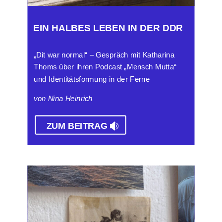
EIN HALBES LEBEN IN DER DDR
„Dit war normal“ – Gespräch mit Katharina
Thoms über ihren Podcast „Mensch Mutta“
und Identitätsformung in der Ferne
von Nina Heinrich
ZUM BEITRAG