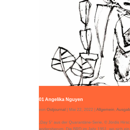
01 Angelika Nguyen
von
Ostjournal
|
Mai 22, 2022
|
Allgemein
,
Ausgab
„Day 5“ aus der Quarantäne-Serie, © Jördis Hirs
andersherum. Die BRD im Jahr 1951, wo sich ein L