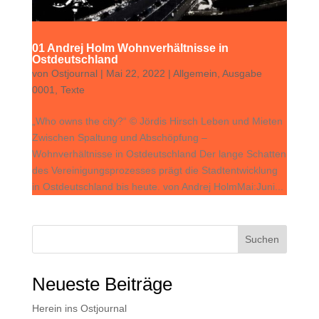
01 Andrej Holm Wohnverhältnisse in
Ostdeutschland
von
Ostjournal
|
Mai 22, 2022
|
Allgemein
,
Ausgabe
0001
,
Texte
„Who owns the city?“ © Jördis Hirsch Leben und Mieten
Zwischen Spaltung und Abschöpfung –
Wohnverhältnisse in Ostdeutschland Der lange Schatten
des Vereinigungsprozesses prägt die Stadtentwicklung
in Ostdeutschland bis heute. von Andrej HolmMai:Juni...
Suchen
Neueste Beiträge
Herein ins Ostjournal