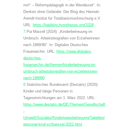
mir!“ – Reformpädagogik in der Wendezeit“. In:
Denken ohne Geländer. Der Blog des Hannah-
Arendt-Institut für Totalitarismusforschung e.V.
URL:
https://haitblog.hypotheses.org/3328
7
Pia Marzell (2024): „Kinderbetreuung im
Umbruch. Arbeitsbiografien von Erzieherinnen
nach 1989/90“. In: Digitales Deutsches
Frauenarchiv. URL:
https://www.digitales-
deutsches-
frauenarchiv.de/themen/kinderbetreuung-im-
umbruch-arbeitsbiografien-von-erzieherinnen-
nach-198990
8
Statistisches Bundesamt (Destatis) (2020):
Kinder und tätige Personen in
Tageseinrichtungen am 1. März 2022. URL:
https://www.destatis.de/DE/Themen/Gesellschaft
-
Umwelt/Soziales/Kindertagesbetreuung/Tabellen/
personal-kind-schluessel-2022.html