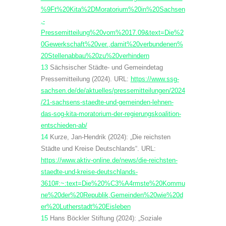
%9Ft%20Kita%2DMoratorium%20in%20Sachsen
,-
Pressemitteilung%20vom%2017.09&text=Die%2
0Gewerkschaft%20ver.,damit%20verbundenen%
20Stellenabbau%20zu%20verhindern
13
Sächsischer Städte- und Gemeindetag
Pressemitteilung (2024). URL:
https://www.ssg-
sachsen.de/de/aktuelles/pressemitteilungen/2024
/21-sachsens-staedte-und-gemeinden-lehnen-
das-sog-kita-moratorium-der-regierungskoalition-
entschieden-ab/
14
Kurze, Jan-Hendrik (2024): „Die reichsten
Städte und Kreise Deutschlands“. URL:
https://www.aktiv-online.de/news/die-reichsten-
staedte-und-kreise-deutschlands-
3610#:~:text=Die%20%C3%A4rmste%20Kommu
ne%20der%20Republik,Gemeinden%20wie%20d
er%20Lutherstadt%20Eisleben
15
Hans Böckler Stiftung (2024): „Soziale