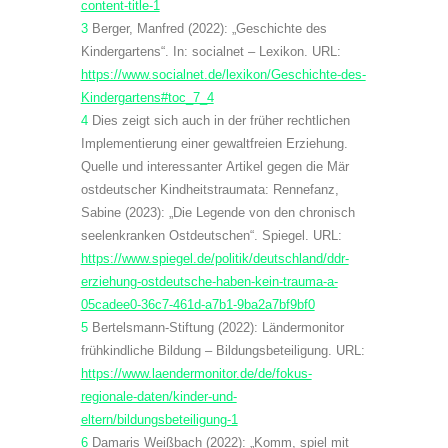
content-title-1
3
Berger, Manfred (2022): „Geschichte des
Kindergartens“. In: socialnet – Lexikon. URL:
https://www.socialnet.de/lexikon/Geschichte-des-
Kindergartens#toc_7_4
4
Dies zeigt sich auch in der früher rechtlichen
Implementierung einer gewaltfreien Erziehung.
Quelle und interessanter Artikel gegen die Mär
ostdeutscher Kindheitstraumata: Rennefanz,
Sabine (2023): „Die Legende von den chronisch
seelenkranken Ostdeutschen“. Spiegel. URL:
https://www.spiegel.de/politik/deutschland/ddr-
erziehung-ostdeutsche-haben-kein-trauma-a-
05cadee0-36c7-461d-a7b1-9ba2a7bf9bf0
5
Bertelsmann-Stiftung (2022): Ländermonitor
frühkindliche Bildung – Bildungsbeteiligung. URL:
https://www.laendermonitor.de/de/fokus-
regionale-daten/kinder-und-
eltern/bildungsbeteiligung-1
6
Damaris Weißbach (2022): „Komm, spiel mit