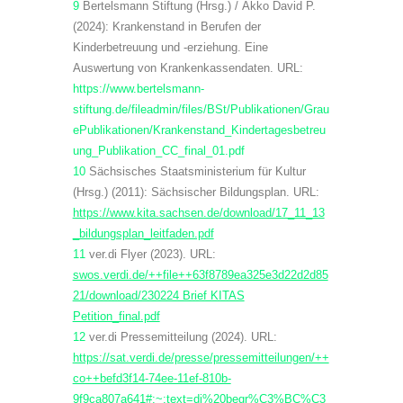
9
Bertelsmann Stiftung (Hrsg.) / Akko David P.
(2024): Krankenstand in Berufen der
Kinderbetreuung und -erziehung. Eine
Auswertung von Krankenkassendaten. URL:
https://www.bertelsmann-
stiftung.de/fileadmin/files/BSt/Publikationen/Grau
ePublikationen/Krankenstand_Kindertagesbetreu
ung_Publikation_CC_final_01.pdf
10
Sächsisches Staatsministerium für Kultur
(Hrsg.) (2011): Sächsischer Bildungsplan. URL:
https://www.kita.sachsen.de/download/17_11_13
_bildungsplan_leitfaden.pdf
11
ver.di Flyer (2023). URL:
swos.verdi.de/++file++63f8789ea325e3d22d2d85
21/download/230224 Brief KITAS
Petition_final.pdf
12
ver.di Pressemitteilung (2024). URL:
https://sat.verdi.de/presse/pressemitteilungen/++
co++befd3f14-74ee-11ef-810b-
9f9ca807a641#:~:text=di%20begr%C3%BC%C3