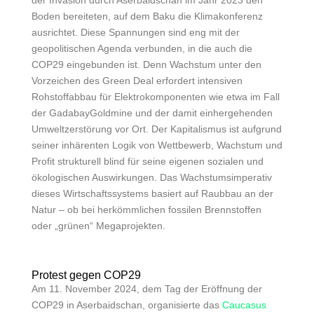
der Invasion durch Aserbaidschan im Jahr 2023 den
Boden bereiteten, auf dem Baku die Klimakonferenz
ausrichtet. Diese Spannungen sind eng mit der
geopolitischen Agenda verbunden, in die auch die
COP29 eingebunden ist. Denn Wachstum unter den
Vorzeichen des
Green Deal
erfordert intensiven
Rohstoffabbau für Elektrokomponenten wie etwa im Fall
der GadabayGoldmine und der damit einhergehenden
Umweltzerstörung vor Ort. Der Kapitalismus ist aufgrund
seiner inhärenten Logik von Wettbewerb, Wachstum und
Profit strukturell blind für seine eigenen sozialen und
ökologischen Auswirkungen. Das Wachstumsimperativ
dieses Wirtschaftssystems basiert auf Raubbau an der
Natur – ob bei herkömmlichen fossilen Brennstoffen
oder „grünen“ Megaprojekten.
Protest gegen COP29
Am 11. November 2024, dem Tag der Eröffnung der
COP29 in Aserbaidschan, organisierte das
Caucasus