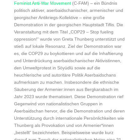
Feminist Anti-War Movement
(C-FAM) – ein Bündnis
politisch aktiver, aserbaidschanischer, armenischer und
georgischer Antikriegs-Kollektive – eine große
Demonstration in der georgischen Hauptstadt Tiflis. Die
Veranstaltung mit dem Titel „
COP29 – Stop fueling
oppression!
“ wurde von Greta Thunberg unterstützt und
stieß auf lokale Resonanz. Ziel der Demonstration war
es, die COP29 zu boykottieren und auf die Inhaftierung
und Unterdrückung aserbaidschanischer Aktivistinnen,
den Umweltprotest in Söyüdlü sowie auf die
heuchlerische und autoritäre Politik Aserbaidschans
aufmerksam zu machen. Insbesondere die ethnische
Säuberung der Armenier:innen aus Bergkarabach im
Jahr 2023 wurde thematisiert. Diese Demonstration rief
Gegenwind von nationalistischen Gruppen in
Aserbaidschan hervor, die die Demonstration und deren
Unterstützung durch internationale Persönlichkeiten wie
Thunberg als Provokation und von Armenier*innen
„bestellt“ bezeichneten. Beispielsweise wurde kurz
darauf zum Zweck der nationalistischen Hetze eine 21-