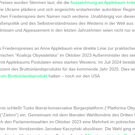
reises wurden Stimmen laut, die die
Auszeichnung an Applebaum kriti
die Ukraine plädiere und sich angesichts erstarkender autoritärer Regi
olchen Friedenspreis dem Namen nach verdiene. Unabhängig von dieser
ußenpolitik und des Selbstverständnisses des Westens in der Welt aus
dnissen und Appeasement in den letzten Jahrzehnten seien nicht nur 
 Friedenspreises an Anne Applebaum eine direkte Linie zur praktischen 
lnischen “Koalicja Obywatelska” im Oktober 2023 Außenminister des sei
ei mit Applebaums Postulaten eines starken Westens: Im Juli 2024 bestä
rozent des Bruttoinlandsprodukts für das kommende Jahr 2025. Dies w
 zum Bruttoinlandsprodukt
halten – noch vor den USA.
schließt Tusks liberal-konservative Bürgerplattform (“Platforma Obywat
“Zieloni”) ein. Gemeinsam mit dem liberalen Wahlbündnis des Dritten
ach den Parlamentswahlen im Oktober 2023 eine Mehrheit im polnischen
ter ihrem Vorsitzenden Jarosław Kaczyński abzulösen. Die Wahl ging mi