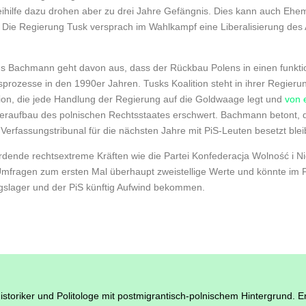
Beihilfe dazu drohen aber zu drei Jahre Gefängnis. Dies kann auch Ehem
 Die Regierung Tusk versprach im Wahlkampf eine Liberalisierung des
aus Bachmann geht davon aus, dass der Rückbau Polens in einen funktio
ozesse in den 1990er Jahren. Tusks Koalition steht in ihrer Regierung
tion, die jede Handlung der Regierung auf die Goldwaage legt und
von 
raufbau des polnischen Rechtsstaates erschwert. Bachmann betont, d
Verfassungstribunal für die nächsten Jahre mit PiS-Leuten besetzt blei
rdende rechtsextreme Kräften wie die Partei Konfederacja Wolność i Ni
n Umfragen zum ersten Mal überhaupt zweistellige Werte und könnte im 
slager und der PiS künftig Aufwind bekommen.
istoriker und Politologe mit postmigrantisch-polnischem Hintergrund. Er