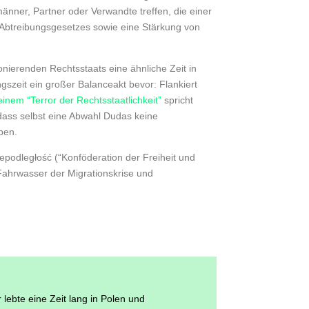
änner, Partner oder Verwandte treffen, die einer
 Abtreibungsgesetzes sowie eine Stärkung von
nierenden Rechtsstaats eine ähnliche Zeit in
szeit ein großer Balanceakt bevor: Flankiert
einem “Terror der Rechtsstaatlichkeit”
spricht
ass selbst eine Abwahl Dudas keine
ben.
epodległość (“Konföderation der Freiheit und
Fahrwasser der Migrationskrise und
 lebte eine Zeit lang in Polen und