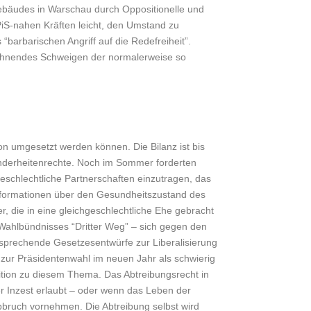
ebäudes in Warschau durch Oppositionelle und
PiS-nahen Kräften leicht, den Umstand zu
 “barbarischen Angriff auf die Redefreiheit”.
röhnendes Schweigen der normalerweise so
tion umgesetzt werden können. Die Bilanz ist bis
inderheitenrechte. Noch im Sommer forderten
schlechtliche Partnerschaften einzutragen, das
nformationen über den Gesundheitszustand des
r, die in eine gleichgeschlechtliche Ehe gebracht
 Wahlbündnisses “Dritter Weg” – sich gegen den
ntsprechende Gesetzesentwürfe zur Liberalisierung
 zur Präsidentenwahl im neuen Jahr als schwierig
ition zu diesem Thema. Das Abtreibungsrecht in
er Inzest erlaubt – oder wenn das Leben der
bbruch vornehmen. Die Abtreibung selbst wird