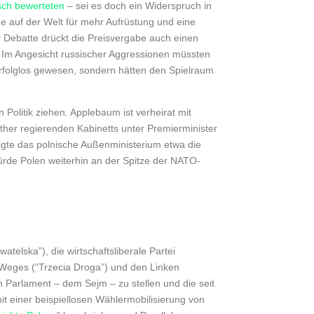
sch bewerteten
– sei es doch ein Widerspruch in
me auf der Welt für mehr Aufrüstung und eine
 Debatte drückt die Preisvergabe auch einen
: Im Angesicht russischer Aggressionen müssten
erfolglos gewesen, sondern hätten den Spielraum
Politik ziehen. Applebaum ist verheirat mit
ther regierenden Kabinetts unter Premierminister
tigte das polnische Außenministerium etwa die
ürde Polen weiterhin an der Spitze der NATO-
elska”), die wirtschaftsliberale Partei
 Weges (“Trzecia Droga”) und den Linken
 Parlament – dem Sejm – zu stellen und die seit
t einer beispiellosen Wählermobilisierung von