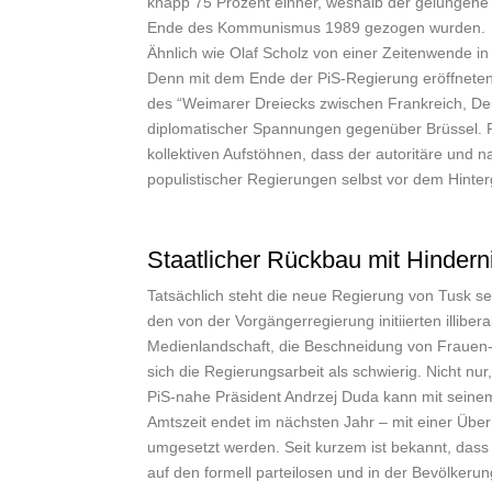
knapp 75 Prozent einher, weshalb der gelungene p
Ende des Kommunismus 1989 gezogen wurden.
Ähnlich wie Olaf Scholz von einer Zeitenwende in
Denn mit dem Ende der PiS-Regierung eröffneten 
des “Weimarer Dreiecks zwischen Frankreich, De
diplomatischer Spannungen gegenüber Brüssel. F
kollektiven Aufstöhnen, dass der autoritäre und 
populistischer Regierungen selbst vor dem Hinte
Staatlicher Rückbau mit Hindern
Tatsächlich steht die neue Regierung von Tusk se
den von der Vorgängerregierung initiierten illibe
Medienlandschaft, die Beschneidung von Frauen- 
sich die Regierungsarbeit als schwierig. Nicht n
PiS-nahe Präsident Andrzej Duda kann mit seine
Amtszeit endet im nächsten Jahr – mit einer Übe
umgesetzt werden. Seit kurzem ist bekannt, dass
auf den formell parteilosen und in der Bevölkerun