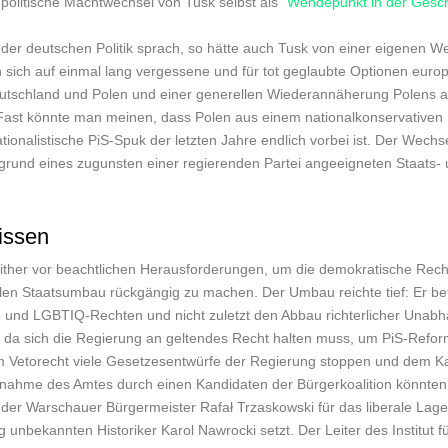
olitische Machtwechsel von Tusk selbst als “
Wendepunkt in der Gesch
 der deutschen Politik sprach, so hätte auch Tusk von einer eigenen W
sich auf einmal lang vergessene und für tot geglaubte Optionen euro
utschland und Polen und einer generellen Wiederannäherung Polens an
ast könnte man meinen, dass Polen aus einem nationalkonservativen K
nationalistische PiS-Spuk der letzten Jahre endlich vorbei ist. Der We
rgrund eines zugunsten einer regierenden Partei angeeigneten Staats-
issen
ither vor beachtlichen Herausforderungen, um die demokratische Rechts
ralen Staatsumbau rückgängig zu machen. Der Umbau reichte tief: Er betri
und LGBTIQ-Rechten und nicht zuletzt den Abbau richterlicher Unabhä
ur, da sich die Regierung an geltendes Recht halten muss, um PiS-Ref
m Vetorecht viele Gesetzesentwürfe der Regierung stoppen und dem Ka
rnahme des Amtes durch einen Kandidaten der Bürgerkoalition könnten
 der Warschauer Bürgermeister Rafał Trzaskowski für das liberale Lage
g unbekannten Historiker Karol Nawrocki setzt. Der Leiter des Institut f