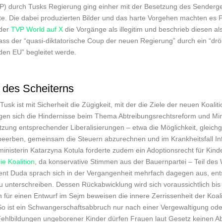
P) durch Tusks Regierung ging einher mit der Besetzung des Senderg
te. Die dabei produzierten Bilder und das harte Vorgehen machten es 
nder
TVP World auf X
die Vorgänge als illegitim und beschrieb diesen als
ss der “quasi-diktatorische Coup der neuen Regierung” durch ein “d
nden EU” begleitet werde.
n des Scheiterns
Tusk ist mit Sicherheit die Zügigkeit, mit der die Ziele der neuen Koali
igen sich die Hindernisse beim Thema Abtreibungsrechtsreform und M
g entsprechender Liberalisierungen – etwa die Möglichkeit, gleichge
 beerben, gemeinsam die Steuern abzurechnen und im Krankheitsfall I
inisterin Katarzyna Kotula forderte zudem ein Adoptionsrecht für Kinde
ie Koalition
, da konservative Stimmen aus der Bauernpartei – Teil des
sident Duda sprach sich in der Vergangenheit mehrfach dagegen aus, e
u unterschreiben. Dessen Rückabwicklung wird sich voraussichtlich bis
für einen Entwurf im Sejm beweisen die innere Zerrissenheit der Koal
: So ist ein Schwangerschaftsabbruch nur nach einer Vergewaltigung od
Fehlbildungen ungeborener Kinder dürfen Frauen laut Gesetz keinen A