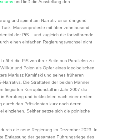
museums
und ließ die Ausstellung den
ierung und spinnt am Narrativ einer dringend
g Tusk. Massenproteste mit über zehntausend
ntial der PiS – und zugleich die fortwährende
durch einen einfachen Regierungswechsel nicht
ährt die PiS von ihrer Seite aus Parallelen zu
Willkür und Polen als Opfer eines ideologischen
ers Mariusz Kamiński und seines früheren
-Narrativs. Die Straftaten der beiden Männer
 fingierten Korruptionsfall im Jahr 2007 die
 in Berufung und bekleideten nach einer ersten
g durch den Präsidenten kurz nach deren
i einziehen. Seither setzte sich die polnische
VP durch die neue Regierung im Dezember 2023. In
pte Entlassung der gesamten Führungsriege des