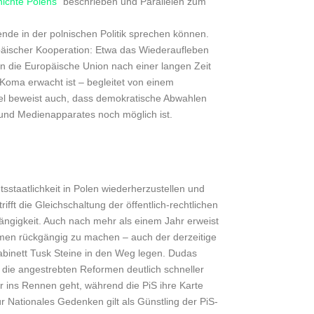
ichte Polens
” beschrieben und Parallelen zum
ende in der polnischen Politik sprechen können.
päischer Kooperation: Etwa das Wiederaufleben
 die Europäische Union nach einer langen Zeit
oma erwacht ist – begleitet von einem
chsel beweist auch, dass demokratische Abwahlen
 und Medienapparates noch möglich ist.
staatlichkeit in Polen wiederherzustellen und
fft die Gleichschaltung der öffentlich-rechtlichen
ngigkeit. Auch nach mehr als einem Jahr erweist
ormen rückgängig zu machen – auch der derzeitige
binett Tusk Steine in den Weg legen. Dudas
 die angestrebten Reformen deutlich schneller
r ins Rennen geht, während die PiS ihre Karte
ür Nationales Gedenken gilt als Günstling der PiS-