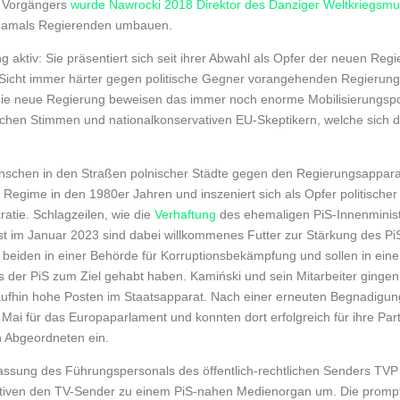
s Vorgängers
wurde Nawrocki 2018 Direktor des Danziger Weltkriegs
 damals Regierenden umbauen.
g aktiv: Sie präsentiert sich seit ihrer Abwahl als Opfer der neuen Reg
r Sicht immer härter gegen politische Gegner vorangehenden Regierun
e neue Regierung beweisen das immer noch enorme Mobilisierungspote
schen Stimmen und nationalkonservativen EU-Skeptikern, welche sich 
schen in den Straßen polnischer Städte gegen den Regierungsapparat n
gime in den 1980er Jahren und inszeniert sich als Opfer politischer 
atie. Schlagzeilen, wie die
Verhaftung
des ehemaligen PiS-Innenminist
st im Januar 2023 sind dabei willkommenes Futter zur Stärkung des PiS
 beiden in einer Behörde für Korruptionsbekämpfung und sollen in einem
 der PiS zum Ziel gehabt haben. Kamiński und sein Mitarbeiter gingen
ufhin hohe Posten im Staatsapparat. Nach einer erneuten Begnadigun
ai für das Europaparlament und konnten dort erfolgreich für ihre Parte
 Abgeordneten ein.
ntlassung des Führungspersonals des öffentlich-rechtlichen Senders T
vativen den TV-Sender zu einem PiS-nahen Medienorgan um. Die prom