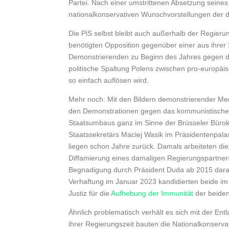
Partei. Nach einer umstrittenen Absetzung seine
nationalkonservativen Wunschvorstellungen der
Die PiS selbst bleibt auch außerhalb der Regierun
benötigten Opposition gegenüber einer aus ihre
Demonstrierenden zu Beginn des Jahres gegen di
politische Spaltung Polens zwischen pro-europäi
so einfach auflösen wird.
Mehr noch: Mit den Bildern demonstrierender Men
den Demonstrationen gegen das kommunistische Re
Staatsumbaus ganz im Sinne der Brüsseler Bürokr
Staatssekretärs Maciej Wasik im Präsidentenpala
liegen schon Jahre zurück. Damals arbeiteten die
Diffamierung eines damaligen Regierungspartners
Begnadigung durch Präsident Duda ab 2015 dara
Verhaftung im Januar 2023 kandidierten beide im M
Justiz für die
Aufhebung der Immunität
der beiden
Ähnlich problematisch verhält es sich mit der E
ihrer Regierungszeit bauten die Nationalkonser