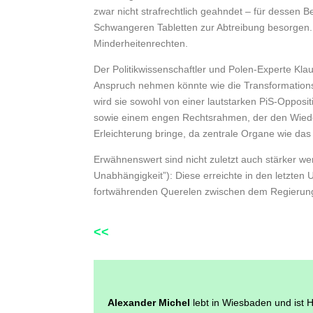
zwar nicht strafrechtlich geahndet – für dessen 
Schwangeren Tabletten zur Abtreibung besorgen.
Minderheitenrechten.
Der Politikwissenschaftler und Polen-Experte Kl
Anspruch nehmen könnte wie die Transformationspr
wird sie sowohl von einer lautstarken PiS-Opposi
sowie einem engen Rechtsrahmen, der den Wiede
Erleichterung bringe, da zentrale Organe wie das 
Erwähnenswert sind nicht zuletzt auch stärker we
Unabhängigkeit”): Diese erreichte in den letzte
fortwährenden Querelen zwischen dem Regierung
<<
Alexander Michel
lebt in Wiesbaden und ist H