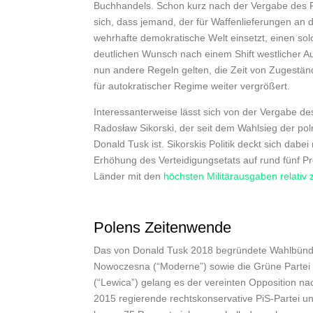
Buchhandels. Schon kurz nach der Vergabe des P
sich, dass jemand, der für Waffenlieferungen an 
wehrhafte demokratische Welt einsetzt, einen s
deutlichen Wunsch nach einem Shift westlicher A
nun andere Regeln gelten, die Zeit von Zugestän
für autokratischer Regime weiter vergrößert.
Interessanterweise lässt sich von der Vergabe des
Radosław Sikorski, der seit dem Wahlsieg der po
Donald Tusk ist. Sikorskis Politik deckt sich dab
Erhöhung des Verteidigungsetats auf rund fünf P
Länder mit den
höchsten Militärausgaben relativ
Polens Zeitenwende
Das von Donald Tusk 2018 begründete Wahlbündnis 
Nowoczesna (“Moderne”) sowie die Grüne Partei (
(“Lewica”) gelang es der vereinten Opposition n
2015 regierende rechtskonservative PiS-Partei un