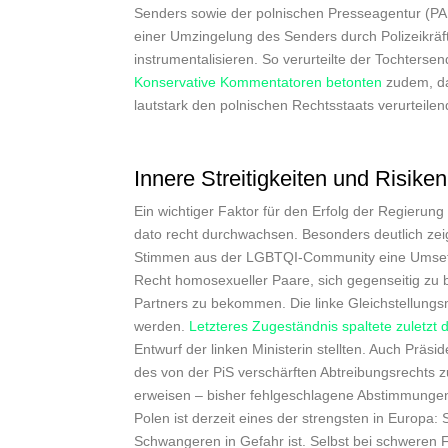
Senders sowie der polnischen Presseagentur (PA
einer Umzingelung des Senders durch Polizeikräf
instrumentalisieren. So verurteilte der Tochterse
Konservative Kommentatoren betonten
zudem, da
lautstark den polnischen Rechtsstaats verurteile
Innere Streitigkeiten und Risike
Ein wichtiger Faktor für den Erfolg der Regierung 
dato recht durchwachsen. Besonders deutlich ze
Stimmen aus der LGBTQI-Community eine Umsetzun
Recht homosexueller Paare, sich gegenseitig zu
Partners zu bekommen. Die linke Gleichstellungsm
werden.
Letzteres Zugeständnis spaltete zuletzt d
Entwurf der linken Ministerin stellten. Auch Prä
des von der PiS verschärften Abtreibungsrechts z
erweisen – bisher fehlgeschlagene Abstimmungen 
Polen ist derzeit eines der strengsten in Europa
Schwangeren in Gefahr ist. Selbst bei schweren 