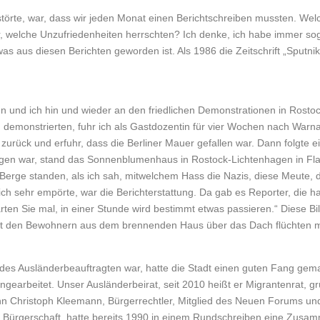
t störte, war, dass wir jeden Monat einen Berichtschreiben mussten. 
, welche Unzufriedenheiten herrschten? Ich denke, ich habe immer sog
was aus diesen Berichten geworden ist. Als 1986 die Zeitschrift „Sputn
und ich hin und wieder an den friedlichen Demonstrationen in Rostock.
emonstrierten, fuhr ich als Gastdozentin für vier Wochen nach Warna,
urück und erfuhr, dass die Berliner Mauer gefallen war. Dann folgte e
lungen war, stand das Sonnenblumenhaus in Rostock-Lichtenhagen in Fl
 Berge standen, als ich sah, mitwelchem Hass die Nazis, diese Meute
ich sehr empörte, war die Berichterstattung. Da gab es Reporter, die
warten Sie mal, in einer Stunde wird bestimmt etwas passieren.“ Diese B
it den Bewohnern aus dem brennenden Haus über das Dach flüchten mu
 des Ausländerbeauftragten war, hatte die Stadt einen guten Fang gemac
earbeitet. Unser Ausländerbeirat, seit 2010 heißt er Migrantenrat, g
nn Christoph Kleemann, Bürgerrechtler, Mitglied des Neuen Forums un
er Bürgerschaft, hatte bereits 1990 in einem Rundschreiben eine Zus