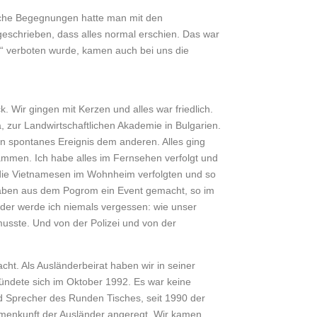
Welche Begegnungen hatte man mit den
eschrieben, dass alles normal erschien. Das war
ik“ verboten wurde, kamen auch bei uns die
 Wir gingen mit Kerzen und alles war friedlich.
 zur Landwirtschaftlichen Akademie in Bulgarien.
in spontanes Ereignis dem anderen. Alles ging
ammen. Ich habe alles im Fernsehen verfolgt und
, die Vietnamesen im Wohnheim verfolgten und so
 haben aus dem Pogrom ein Event gemacht, so im
ilder werde ich niemals vergessen: wie unser
sste. Und von der Polizei und von der
ht. Als Ausländerbeirat haben wir in seiner
ründete sich im Oktober 1992. Es war keine
d Sprecher des Runden Tisches, seit 1990 der
ammenkunft der Ausländer angeregt. Wir kamen