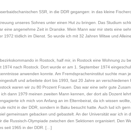
Aserbaidschanischen SSR, in die DDR gegangen: in das kleine Fischer
etreuung unseres Sohnes unter einen Hut zu bringen. Das Studium sch
ar eine angenehme Zeit in Dranske. Mein Mann war mir stets eine sehr 
r 1972 tödlich im Dienst. So wurde ich mit 32 Jahren Witwe und Allei
ezirkskommando in Rostock, half mir, in Rostock eine Wohnung zu b
t 1974 nach Rostock. Dort wurde er am 1. September 1974 eingeschult. 
hkenntnisse anwenden konnte. Am Fremdspracheninstitut suchte man j
eingestuft und arbeitete dort bis 1993, fast 20 Jahre an verschiedenen
ostock waren wir zu 80 Prozent Frauen. Das war eine sehr gute Zusammen
te ich dann 1979 meinen zweiten Mann kennen, der dort als Dozent lehr
gagierte ich mich von Anfang an im Elternbeirat, da ich wissen wollt
hule nicht in der DDR, sondern in Baku besucht hatte. Auch lud ich ger
el gemeinsam gebacken und gebastelt. An der Universität war ich in d
ir die Russisch-Olympiade zwischen den Sektionen organisiert. Den W
es seit 1965 in der DDR. […]