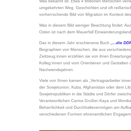
Was bekannt ist: Etwa 4 Millionen Menschen verl
umgekehrten Weg. Geschichten und oft reißerisc
vorherrschende Bild von Migration im Kontext de
Was in diesem Bild weniger Beachtung findet: Au
Osten ist nach dem Mauerfall Einwanderungsland
Das in diesem Jahr erschienene Buch
„
…die DDR
Biographien von Menschen, die aus verschiedene
Zeitzeug:innen erzählen sie von ihren Erwartung
Kolleg:innen und vom Orientieren und Gestalten
Nachwendejahren.
Viele von Ihnen kamen als „Vertragsarbeiter:inne
der Sowjetunion, Kuba, Afghanistan oder dem Li
Sowjetrepubliken in die Städte und Dörfer zwisc
Verantwortlichen Carina Großer-Kaya und Monika K
Beharrlichkeit und Durchhaltevermögen am Aufbau 
verschiedenen Formen ehrenamtlichen Engagements