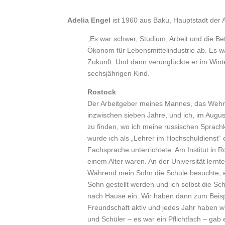
Adelia Engel
ist 1960 aus Baku, Hauptstadt der 
„Es war schwer, Studium, Arbeit und die B
Ökonom für Lebensmittelindustrie ab. Es w
Zukunft. Und dann verunglückte er im Winte
sechsjährigen Kind.
Rostock
Der Arbeitgeber meines Mannes, das Wehrb
inzwischen sieben Jahre, und ich, im Augus
zu finden, wo ich meine russischen Sprac
wurde ich als „Lehrer im Hochschuldienst“ 
Fachsprache unterrichtete. Am Institut in R
einem Alter waren. An der Universität lern
Während mein Sohn die Schule besuchte, en
Sohn gestellt werden und ich selbst die Sc
nach Hause ein. Wir haben dann zum Beispi
Freundschaft aktiv und jedes Jahr haben w
und Schüler – es war ein Pflichtfach – gab 