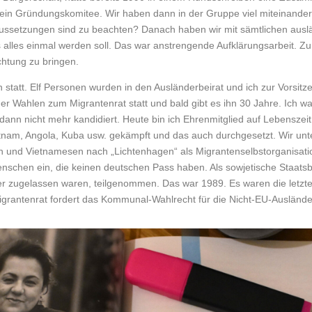
n Gründungskomitee. Wir haben dann in der Gruppe viel miteinander d
raussetzungen sind zu beachten? Danach haben wir mit sämtlichen au
s alles einmal werden soll. Das war anstrengende Aufklärungsarbeit. Zu
htung zu bringen.
statt. Elf Personen wurden in den Ausländerbeirat und ich zur Vorsit
der Wahlen zum Migrantenrat statt und bald gibt es ihn 30 Jahre. Ich w
dann nicht mehr kandidiert. Heute bin ich Ehrenmitglied auf Lebenszeit.
ietnam, Angola, Kuba usw. gekämpft und das auch durchgesetzt. Wir u
 und Vietnamesen nach „Lichtenhagen“ als Migrantenselbstorganisatio
chen ein, die keinen deutschen Pass haben. Als sowjetische Staatsb
 zugelassen waren, teilgenommen. Das war 1989. Es waren die letzt
igrantenrat fordert das Kommunal-Wahlrecht für die Nicht-EU-Ausländer