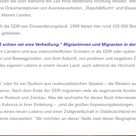
ießen die DDR während der Zeit ihres Bestehens Richtung Westen. Wei
he Dokumentationen von Ausreiseverboten, „Republikflucht“ und Mauer
s kleinen Landes.
ch die DDR war Einwanderungsland. 1989 lebten hier rund 100.000 Bes
 geblieben.
 schien mir eine Verheißung.“ Migrantinnen und Migranten in de
n Ländern und aus unterschiedlichen Gründen in die DDR oder später
en und Beweggründen, von ihrer Ankunft, von positiven und negativen 
 des eigenen Lebens in einem neuen Land, auch während der Hochzeit d
n“ oder für ein Studium aus realsozialistischen Staaten – die Meisten
banon. Nach dem Ende der DDR migrierten viele als sogenannte Kontin
hen Rostock und Zwickau. Was die sechzehn für dieses Buch Interviewte
ubrova in ihrer Einleitung – „sind die großen Anpassungsleistungen, d
eines neuen Lebens und einer Zivilgesellschaft in Ostdeutschland mit e
 mitzuwirken.“ Wir möchten an dieser Stelle zwei dieser Biographien