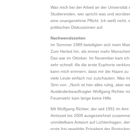
Was mich bei der Arbeit an der Universitä
Studierenden, wer spricht was und worüber
eine unangenehme Pflicht. Ich weiß nicht, 
politischen Diskussionen auf.
Nachwendezeiten
Im Sommer 1989 beteiligten sich mein Mann 
Zum Herbst hin, als immer mehr Menschen d
Das war im Oktober. Im November kam ich z
sehr schnell. Als die erste Euphorie verk
kann mich erinnern, dass mir die Haare zu
viele Leute einfach nur zuschauten. Was m
Sinn von: „Noch ist hier alles ruhig, aber 
Ausländerbeauftragter Wolfgang Richter m
Feuerwehr kam lange keine Hilfe.
Mit Wolfgang Richter, der seit 1991 im Amt
Amtszeit bis 2009 ausgezeichnet zusammeng
unmittelbare Antwort auf Lichtenhagen, de
erste frei gewählte Präsident der Rostock