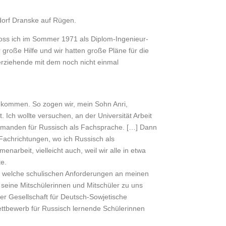
dorf Dranske auf Rügen.
loss ich im Sommer 1971 als Diplom-Ingenieur-
große Hilfe und wir hatten große Pläne für die
nerziehende mit dem noch nicht einmal
ekommen. So zogen wir, mein Sohn Anri,
Ich wollte versuchen, an der Universität Arbeit
emanden für Russisch als Fachsprache. […] Dann
 Fachrichtungen, wo ich Russisch als
arbeit, vielleicht auch, weil wir alle in etwa
te.
e, welche schulischen Anforderungen an meinen
n seine Mitschülerinnen und Mitschüler zu uns
er Gesellschaft für Deutsch-Sowjetische
ettbewerb für Russisch lernende Schülerinnen