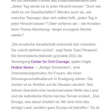
ihn zur zentralen Formel des Erwachsenwerdens wird.
„Jeden Tag werde ich in jeder Hinsicht besser.“ Doch wie
steht es um Gesellschaften? Werden auch sie, wie
mancher Teenager über sich selbst hofft, „jeden Tag in
jeder Hinsicht besser“? Oder verlieren sie – wie Kroatien
beim Thema Abtreibung– längst errungene Rechte
wieder?
„Die kroatische Gesellschaft entwickelt sich rückwärts.
Sie rutscht definitiv zurück“, sagt Nada Topić Peratović.
Die feministische Aktivistin gründete 2011 die
Vereinigung
Center for Civil Courage
, später folgte
Hrabre Sestre
– „Mutige Schwestern“, eine
Unterstützungsstruktur für Frauen, die einen
Schwangerschaftsabbruch in Erwägung ziehen. Die
Juristin ist im Hinblick auf die Situation deutlich: Seit
Jahren überzieht eine neokonservative Welle das Land
und die katholische Kirche hat das Terrain erobert. „Das
Einzige, was daran tröstlich ist: Wir sind nicht das
einzige Land, sondern ganz Europa ist betroffen.“ Es ist