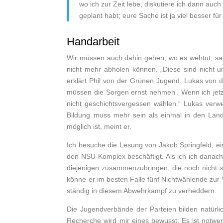
wo ich zur Zeit lebe, diskutiere ich dann auc
geplant habt; eure Sache ist ja viel besser fü
Handarbeit
Wir müssen auch dahin gehen, wo es wehtut, sagt
nicht mehr abholen können. „Diese sind nicht un
erklärt Phil von der Grünen Jugend. Lukas von de
müssen die Sorgen ernst nehmen‘. Wenn ich jetzt
nicht geschichtsvergessen wählen.“ Lukas verwei
Bildung muss mehr sein als einmal in den Land
möglich ist, meint er.
Ich besuche die Lesung von Jakob Springfeld, e
den NSU-Komplex beschäftigt. Als ich ich danach
diejenigen zusammenzubringen, die noch nicht so
könne er im besten Falle fünf Nichtwählende zur 
ständig in diesem Abwehrkampf zu verheddern.
Die Jugendverbände der Parteien bilden natürli
Recherche wird mir eines bewusst: Es ist notwe