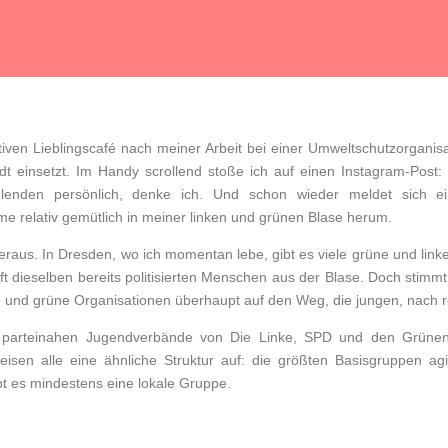
iven Lieblingscafé nach meiner Arbeit bei einer Umweltschutzorganisat
dt einsetzt. Im Handy scrollend stoße ich auf einen Instagram-Pos
lenden persönlich, denke ich. Und schon wieder meldet sich ei
mme relativ gemütlich in meiner linken und grünen Blase herum.
heraus. In Dresden, wo ich momentan lebe, gibt es viele grüne und lin
t dieselben bereits politisierten Menschen aus der Blase. Doch stimm
 und grüne Organisationen überhaupt auf den Weg, die jungen, nach 
r parteinahen Jugendverbände von Die Linke, SPD und den Grünen
sen alle eine ähnliche Struktur auf: die größten Basisgruppen ag
bt es mindestens eine lokale Gruppe.