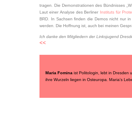
tragen. Die Demonstrationen des Bündnisses „Wi
Laut einer Analyse des Berliner
Instituts für Pr
BRD. In Sachsen finden die Demos nicht nur i
werden. Die Hoffnung ist, auch bei meinen Gespr
Ich danke den Mitgliedern der Linksjugend Dres
<<
Maria Fomina
ist Politologin, lebt in Dresde
ihre Wurzeln liegen in Osteuropa. Maria’s Lebe