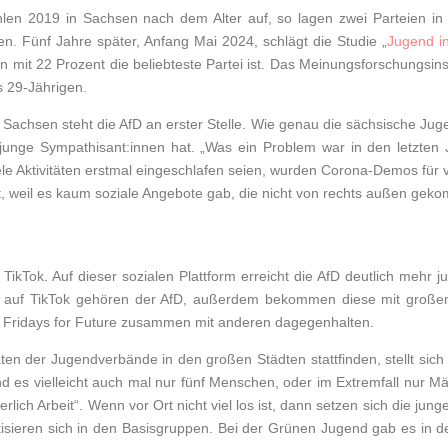
len 2019 in Sachsen nach dem Alter auf, so lagen zwei Parteien in 
en. Fünf Jahre später, Anfang Mai 2024, schlägt die Studie „
Jugend i
en mit 22 Prozent die beliebteste Partei ist. Das Meinungsforschungs
s 29-Jährigen.
Sachsen steht die AfD an erster Stelle. Wie genau die sächsische Juge
junge Sympathisant:innen hat. „Was ein Problem war in den letzten J
le Aktivitäten erstmal eingeschlafen seien, wurden Corona-Demos für 
et, weil es kaum soziale Angebote gab, die nicht von rechts außen gek
TikTok. Auf dieser sozialen Plattform erreicht die AfD deutlich mehr
nts auf TikTok gehören der AfD, außerdem bekommen diese mit große
n Fridays for Future zusammen mit anderen dagegenhalten.
ten der Jugendverbände in den großen Städten stattfinden, stellt sich n
d es vielleicht auch mal nur fünf Menschen, oder im Extremfall nur Mä
erlich Arbeit“. Wenn vor Ort nicht viel los ist, dann setzen sich die 
isieren sich in den Basisgruppen. Bei der Grünen Jugend gab es in d