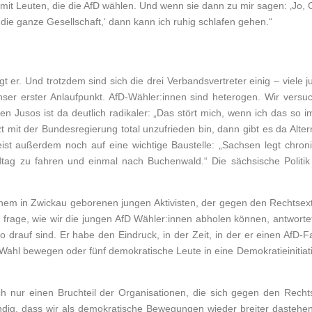
h mit Leuten, die die AfD wählen. Und wenn sie dann zu mir sagen: ‚Jo,
r die ganze Gesellschaft,‘ dann kann ich ruhig schlafen gehen.“
 er. Und trotzdem sind sich die drei Verbandsvertreter einig – viele 
ser erster Anlaufpunkt. AfD-Wähler:innen sind heterogen. Wir versuch
n Jusos ist da deutlich radikaler: „Das stört mich, wenn ich das so 
 mit der Bundesregierung total unzufrieden bin, dann gibt es da Alte
st außerdem noch auf eine wichtige Baustelle: „Sachsen legt chronis
tag zu fahren und einmal nach Buchenwald.“ Die sächsische Politi
inem in Zwickau geborenen jungen Aktivisten, der gegen den Rechtsex
 frage, wie wir die jungen AfD Wähler:innen abholen können, antworte
 drauf sind. Er habe den Eindruck, in der Zeit, in der er einen AfD
Wahl bewegen oder fünf demokratische Leute in eine Demokratieinitiat
ch nur einen Bruchteil der Organisationen, die sich gegen den Rech
ndig, dass wir als demokratische Bewegungen wieder breiter dasteh