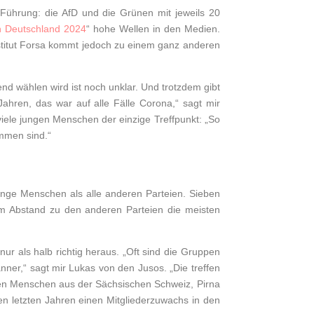
Führung: die AfD und die Grünen mit jeweils 20
n Deutschland 2024
“ hohe Wellen in den Medien.
institut Forsa kommt jedoch zu einem ganz anderen
nd wählen wird ist noch unklar. Und trotzdem gibt
ahren, das war auf alle Fälle Corona,“ sagt mir
viele jungen Menschen der einzige Treffpunkt: „So
ommen sind.“
 junge Menschen als alle anderen Parteien. Sieben
m Abstand zu den anderen Parteien die meisten
ur als halb richtig heraus. „Oft sind die Gruppen
nner,“ sagt mir Lukas von den Jusos. „Die treffen
jungen Menschen aus der Sächsischen Schweiz, Pirna
en letzten Jahren einen Mitgliederzuwachs in den