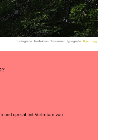
Fotografie: Redaktion Ostjournal, Typografie:
Iliyá Fogg
.
D?
 und spricht mit Vertretern von