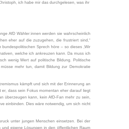
 Christoph, ich habe mir das durchgelesen, was ihr
junge AfD Wähler:innen werden sie wahrscheinlich
en eher auf die zuzugehen, die frustriert sind,“
im bundespolitischen Sprech höre – so dieses ‚Wir
rnativen, welche ich ankreuzen kann. Da muss ich
ch wenig Wert auf politische Bildung. Politische
k müsse mehr tun, damit Bildung zur Demokratie
tremismus kämpft und sich mit der Erinnerung an
t er, dass sein Fokus momentan eher darauf liegt
-Fan überzeugen kann, kein AfD-Fan mehr zu sein,
ive einbinden. Dies wäre notwendig, um sich nicht
tsruck unter jungen Menschen einsetzen. Bei der
en und eigene Lösungen in den öffentlichen Raum