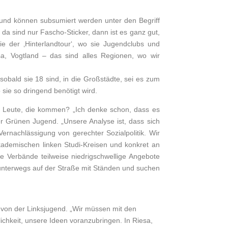
ig und können subsumiert werden unter den Begriff
 da sind nur Fascho-Sticker, dann ist es ganz gut,
e der ‚Hinterlandtour‘, wo sie Jugendclubs und
a, Vogtland – das sind alles Regionen, wo wir
obald sie 18 sind, in die Großstädte, sei es zum
 sie so dringend benötigt wird.
ten Leute, die kommen? „Ich denke schon, dass es
er Grünen Jugend. „Unsere Analyse ist, dass sich
rnachlässigung von gerechter Sozialpolitik. Wir
ademischen linken Studi-Kreisen und konkret an
e Verbände teilweise niedrigschwellige Angebote
 unterwegs auf der Straße mit Ständen und suchen
 von der Linksjugend. „Wir müssen mit den
chkeit, unsere Ideen voranzubringen. In Riesa,