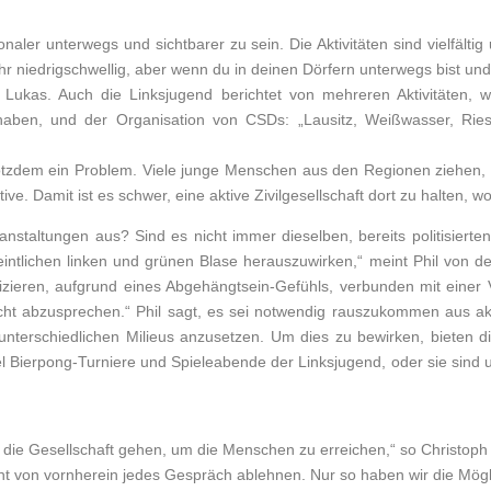
aler unterwegs und sichtbarer zu sein. Die Aktivitäten sind vielfält
sehr niedrigschwellig, aber wenn du in deinen Dörfern unterwegs bist und
kas. Auch die Linksjugend berichtet von mehreren Aktivitäten, wi
aben, und der Organisation von CSDs: „Lausitz, Weißwasser, Ries
rotzdem ein Problem. Viele junge Menschen aus den Regionen ziehen, s
ve. Damit ist es schwer, eine aktive Zivilgesellschaft dort zu halten, wo
anstaltungen aus? Sind es nicht immer dieselben, bereits politisier
intlichen linken und grünen Blase herauszuwirken,“ meint Phil von d
zieren, aufgrund eines Abgehängtsein-Gefühls, verbunden mit einer Ve
t abzusprechen.“ Phil sagt, es sei notwendig rauszukommen aus ak
terschiedlichen Milieus anzusetzen. Um dies zu bewirken, bieten di
l Bierpong-Turniere und Spieleabende der Linksjugend, oder sie sind
die Gesellschaft gehen, um die Menschen zu erreichen,“ so Christoph
 von vornherein jedes Gespräch ablehnen. Nur so haben wir die Mögli