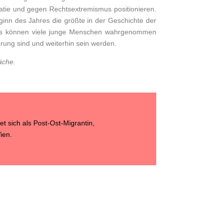
atie und gegen Rechtsextremismus positionieren.
ginn des Jahres die größte in der Geschichte der
d es können viele junge Menschen wahrgenommen
rung sind und weiterhin sein werden.
äche.
t sich als Post-Ost-Migrantin,
ien.