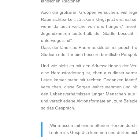
ländlichen Regionen.
Auch die größeren Gruppen versuchen, viel region
Raumsichtbarkeit. „Stickern klingt jetzt erstmal 
wenn da auch welche von uns hängen,“ meint Lu
Jugendzentren außerhalb der Städte besucht h
unterwegs sind“.
Dass der ländliche Raum ausblutet, ist jedoch t
Studium oder für eine bessere berufliche Perspekti
Und wie sieht es mit den Adressat:innen der Ver
eine Herausforderung ist, eben aus dieser verme
Leute immer mehr mit rechten Gedanken identifi
versuchen, diese Sorgen wahrzunehmen und nich
den Lebensverhältnissen junger Menschen aus un
und verschiedene Aktionsformate an, zum Beispie
so das Gespräch.
„Wir müssen mit einem offenen Herzen durch 
Leuten ins Gespräch kommen und dürfen nicht